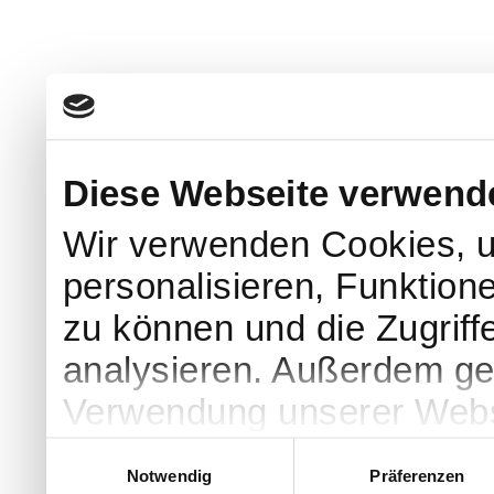
Diese Webseite verwend
Wir verwenden Cookies, u
personalisieren, Funktion
zu können und die Zugriff
analysieren. Außerdem geb
Verwendung unserer Websi
soziale Medien, Werbung 
Einwilligungsauswahl
Notwendig
Präferenzen