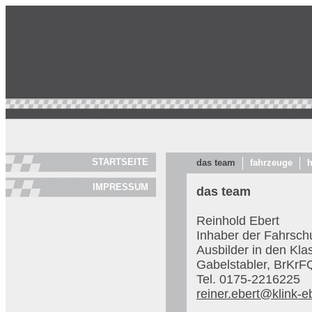
STARTSEITE
das team
fahrzeuge
h
IMPRESSUM
das team
Reinhold Ebert
Inhaber der Fahrschu
Ausbilder in den Kla
Gabelstabler, BrKrF
Tel. 0175-2216225
reiner.ebert@klink-e